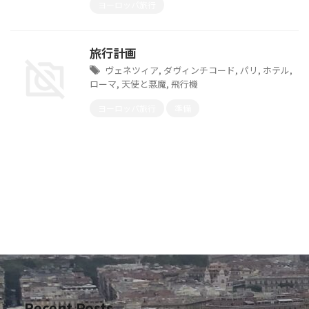
ヨーロッパ旅行
旅行計画
ヴェネツィア
,
ダヴィンチコード
,
パリ
,
ホテル
,
ローマ
,
天使と悪魔
,
飛行機
ヨーロッパ旅行
準備
Recent Posts