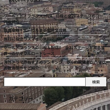
ツール・ド・フランス2024 日程と全21ステージのコー
スの紹介
徹底攻略！ルーヴル美術館完全攻略
旅行に役立つスマホの無料アプリ
ツールドフランスの日程＆配信!! 全21ステージを見る世
界一のサイクルロードレース
海外ドラマのおすすめランキング。多くの視聴者がハマっ
た最高傑作をご紹介
検索
カテゴリー