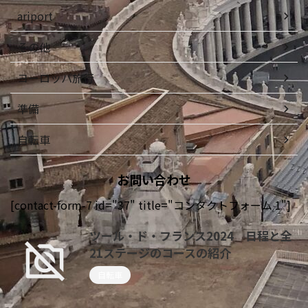
ariport
その他
ヨーロッパ旅行
準備
自転車
お問い合わせ
[contact-form-7 id="37" title="コンタクトフォーム 1"]
ツール・ド・フランス2024 日程と全
21ステージのコースの紹介
自転車