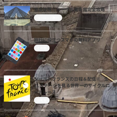
徹底攻略！ルーヴル美術館完全攻略
ヨーロッパ旅行
旅行に役立つスマホの無料アプリ
その他
ツールドフランスの日程＆配信!! 全
21ステージを見る世界一のサイクルロ
ードレース
自転車