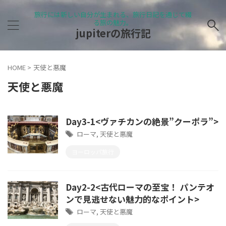
旅行には新しい自分が生まれる、旅行日記を通じて綴
る旅の魅力。
jupiterの旅行記
HOME
>
天使と悪魔
天使と悪魔
Day3-1<ヴァチカンの絶景”クーポラ”>
ローマ
,
天使と悪魔
ヨーロッパ旅行
Day2-2<古代ローマの至宝！ パンテオ
ンで見逃せない魅力的なポイント>
ローマ
,
天使と悪魔