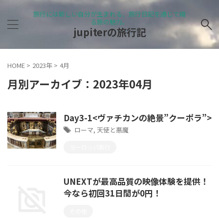
旅行には新しい自分が生まれる、旅行日記を通じて綴
る旅の魅力。
jupiterの旅行記
HOME
>
2023年
>
4月
月別アーカイブ：2023年04月
Day3-1<ヴァチカンの絶景”クーポラ”>
ローマ
,
天使と悪魔
ヨーロッパ旅行
UNEXTが最高品質の映像体験を提供！
今なら初回31日間が0円！
その他