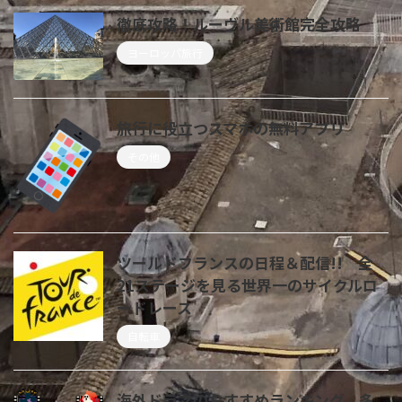
徹底攻略！ルーヴル美術館完全攻略
ヨーロッパ旅行
旅行に役立つスマホの無料アプリ
その他
ツールドフランスの日程＆配信!! 全
21ステージを見る世界一のサイクルロ
ードレース
自転車
海外ドラマのおすすめランキング。多