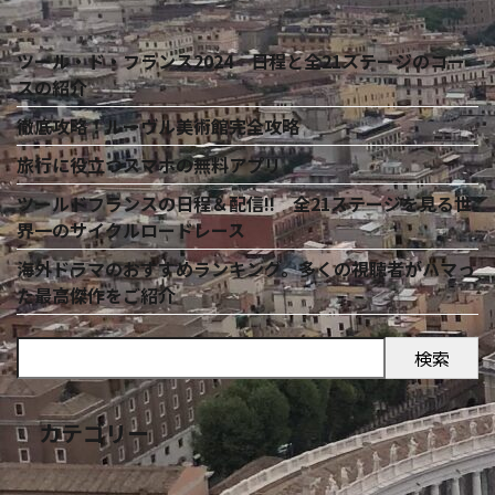
ツール・ド・フランス2024 日程と全21ステージのコー
スの紹介
徹底攻略！ルーヴル美術館完全攻略
旅行に役立つスマホの無料アプリ
ツールドフランスの日程＆配信!! 全21ステージを見る世
界一のサイクルロードレース
海外ドラマのおすすめランキング。多くの視聴者がハマっ
た最高傑作をご紹介
検索
カテゴリー