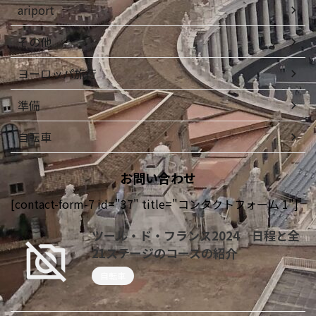
ariport
その他
ヨーロッパ旅行
準備
自転車
お問い合わせ
[contact-form-7 id="37" title="コンタクトフォーム 1"]
ツール・ド・フランス2024 日程と全
21ステージのコースの紹介
自転車