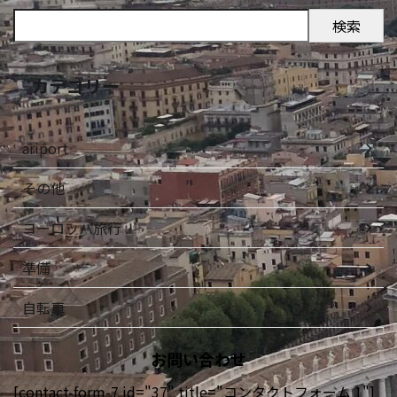
検索
カテゴリー
ariport
その他
ヨーロッパ旅行
準備
自転車
お問い合わせ
[contact-form-7 id="37" title="コンタクトフォーム 1"]