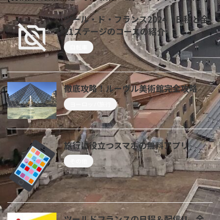
ツール・ド・フランス2024 日程と全
21ステージのコースの紹介
自転車
徹底攻略！ルーヴル美術館完全攻略
ヨーロッパ旅行
旅行に役立つスマホの無料アプリ
その他
ツールドフランスの日程＆配信!! 全