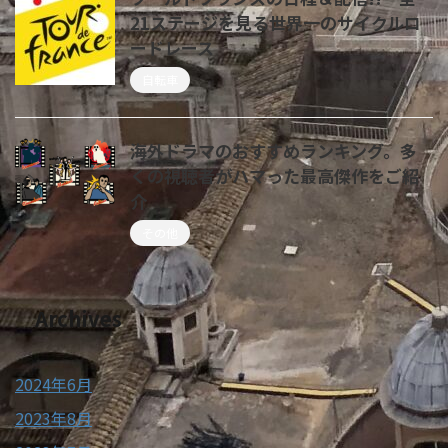
21ステージを見る世界一のサイクルロ
ードレース
自転車
海外ドラマのおすすめランキング。多
くの視聴者がハマった最高傑作をご紹
介
その他
Archives
2024年6月
2023年8月